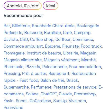
Android, iOs, etc
Idéal
Recommandé pour
Bar
,
Billetterie
,
Boucherie Charcuterie
,
Boulangerie
Patisserie
,
Brasserie
,
Buraliste
,
Café
,
Camping
,
Caviste
,
CBD
,
Coffee shop
,
Coiffeur
,
Commerce
,
Commerce ambulant
,
Epicerie
,
Fleuriste
,
Food truck
,
Fromagerie
,
Institut de beauté
,
Librairie
,
Magasin
,
Magasin alimentaire
,
Magasin vêtement
,
Marché
,
Pharmacie
,
Pizzeria
,
Poissonnerie
,
Pour association
,
Pressing
,
Prêt à porter
,
Restaurant
,
Restauration
rapide - Fast food
,
Salon de thé
,
Snack
,
Supermarché
,
Parfumerie
,
Prestations de service
,
E-
commerce
,
Solana
,
ChatGPT
,
Claude
,
Prestashop
,
Yavin
,
Sunmi
,
GoCardless
,
SumUp
,
Viva.com
,
Pennylane