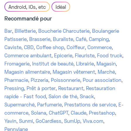
Android, iOs, etc
Idéal
Recommandé pour
Bar
,
Billetterie
,
Boucherie Charcuterie
,
Boulangerie
Patisserie
,
Brasserie
,
Buraliste
,
Café
,
Camping
,
Caviste
,
CBD
,
Coffee shop
,
Coiffeur
,
Commerce
,
Commerce ambulant
,
Epicerie
,
Fleuriste
,
Food truck
,
Fromagerie
,
Institut de beauté
,
Librairie
,
Magasin
,
Magasin alimentaire
,
Magasin vêtement
,
Marché
,
Pharmacie
,
Pizzeria
,
Poissonnerie
,
Pour association
,
Pressing
,
Prêt à porter
,
Restaurant
,
Restauration
rapide - Fast food
,
Salon de thé
,
Snack
,
Supermarché
,
Parfumerie
,
Prestations de service
,
E-
commerce
,
Solana
,
ChatGPT
,
Claude
,
Prestashop
,
Yavin
,
Sunmi
,
GoCardless
,
SumUp
,
Viva.com
,
Pennylane