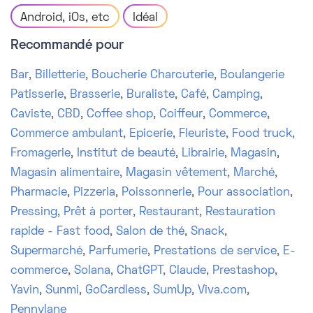
Android, iOs, etc
Idéal
Recommandé pour
Bar
,
Billetterie
,
Boucherie Charcuterie
,
Boulangerie
Patisserie
,
Brasserie
,
Buraliste
,
Café
,
Camping
,
Caviste
,
CBD
,
Coffee shop
,
Coiffeur
,
Commerce
,
Commerce ambulant
,
Epicerie
,
Fleuriste
,
Food truck
,
Fromagerie
,
Institut de beauté
,
Librairie
,
Magasin
,
Magasin alimentaire
,
Magasin vêtement
,
Marché
,
Pharmacie
,
Pizzeria
,
Poissonnerie
,
Pour association
,
Pressing
,
Prêt à porter
,
Restaurant
,
Restauration
rapide - Fast food
,
Salon de thé
,
Snack
,
Supermarché
,
Parfumerie
,
Prestations de service
,
E-
commerce
,
Solana
,
ChatGPT
,
Claude
,
Prestashop
,
Yavin
,
Sunmi
,
GoCardless
,
SumUp
,
Viva.com
,
Pennylane